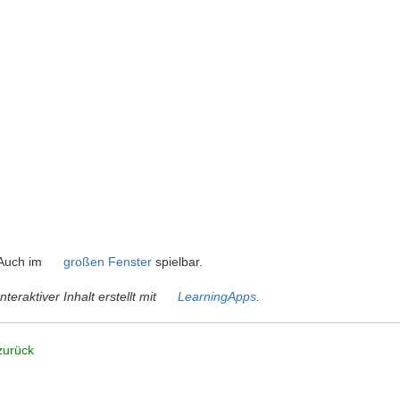
Auch im
großen Fenster
spielbar.
Interaktiver Inhalt erstellt mit
LearningApps
.
zurück