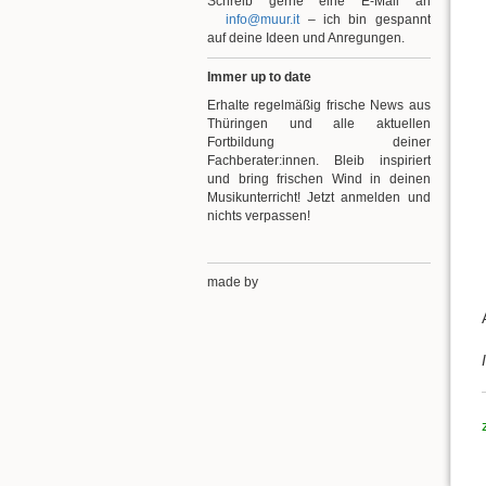
Schreib gerne eine E-Mail an
info@muur.it
– ich bin gespannt
auf deine Ideen und Anregungen.
Immer up to date
Erhalte regelmäßig frische News aus
Thüringen und alle aktuellen
Fortbildung deiner
Fachberater:innen. Bleib inspiriert
und bring frischen Wind in deinen
Musikunterricht! Jetzt anmelden und
nichts verpassen!
made by