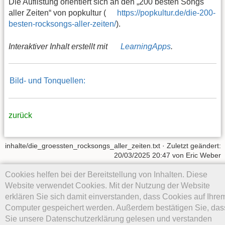
Die Auflistung orientiert sich an den „200 besten Songs
aller Zeiten“ von popkultur (
https://popkultur.de/die-200-
besten-rocksongs-aller-zeiten/
).
Interaktiver Inhalt erstellt mit
LearningApps
.
Bild- und Tonquellen:
zurück
inhalte/die_groessten_rocksongs_aller_zeiten.txt
· Zuletzt geändert:
20/03/2025 20:47
von
Eric Weber
Cookies helfen bei der Bereitstellung von Inhalten. Diese
Falls nicht anders bezeichnet, ist der Inhalt dieses Wikis unter der
Website verwendet Cookies. Mit der Nutzung der Website
folgenden Lizenz veröffentlicht:
CC Attribution-Noncommercial-
Share Alike 4.0 International
erklären Sie sich damit einverstanden, dass Cookies auf Ihre
Computer gespeichert werden. Außerdem bestätigen Sie, das
Sie unsere Datenschutzerklärung gelesen und verstanden